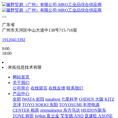
・
・
・
・
广东省
广州市天河区中山大道中138号715-716室
19120413392
9:00
18:00
米拓信息技术有限
网站首页
关于我们
公司简介
在线留言
在线反馈
联系我们
产品中心
全部
IWATA 岩田
nanabosi 七星科学
OJIDEN 大阪
KITZ
北泽
TOYO SOKKI 东阳
TOYOSUMI 丰澄电源
CENTER 相原
orientalmotor 东方马达
HEIDON新东
TONE 前田
fujikin 富士金
艾安德 AND
亚速旺 ASONE