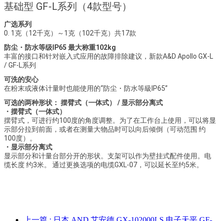
基础型 GF-L系列（4款型号）
广选系列
0. 1克（12千克）～1克（102千克）共17款
防尘・防水等级IP65 最大称重102kg
丰富的接口和针对嵌入式应用的故障排除建议，新款A&D Apollo GX-L
/ GF-L系列
可洗的安心
在粉末或液体计量时也能使用的“防尘・防水等級IP65”
可选的两种形状： 摆臂式（一体式） / 显示部分离式
・摆臂式（一体式）
摆臂式，可进行约100度的角度调整。为了在工作台上使用，可以将显
示部分拉到前面，或者在测量大物品时可以向后倾倒（可动范围 约
100度）。
・显示部分离式
显示部分和计量台部分开的形状。支架可以作为壁挂式配件使用。电
缆长度 约3米。 通过更换选项的电缆GXL-07，可以延长至约5米。
上一篇
: 日本 AND 艾安德 GX-102000LS 电子天平 GF-