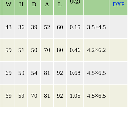
(kg)
W
H
D
A
L
DXF
43
36
39
52
60
0.15
3.5×4.5
59
51
50
70
80
0.46
4.2×6.2
69
59
54
81
92
0.68
4.5×6.5
69
59
70
81
92
1.05
4.5×6.5