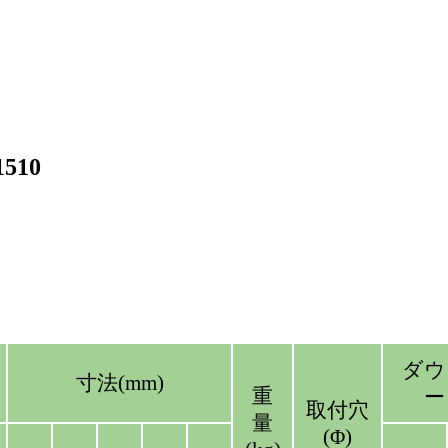
510
ダウ
寸法(mm)
重
ー
取付穴
量
(Φ)