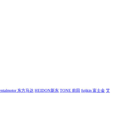
ientalmotor 东方马达
HEIDON新东
TONE 前田
fujikin 富士金
艾