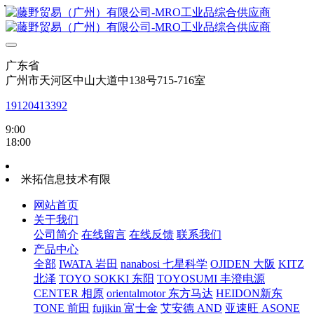
・
・
・
・
广东省
广州市天河区中山大道中138号715-716室
19120413392
9:00
18:00
米拓信息技术有限
网站首页
关于我们
公司简介
在线留言
在线反馈
联系我们
产品中心
全部
IWATA 岩田
nanabosi 七星科学
OJIDEN 大阪
KITZ
北泽
TOYO SOKKI 东阳
TOYOSUMI 丰澄电源
CENTER 相原
orientalmotor 东方马达
HEIDON新东
TONE 前田
fujikin 富士金
艾安德 AND
亚速旺 ASONE