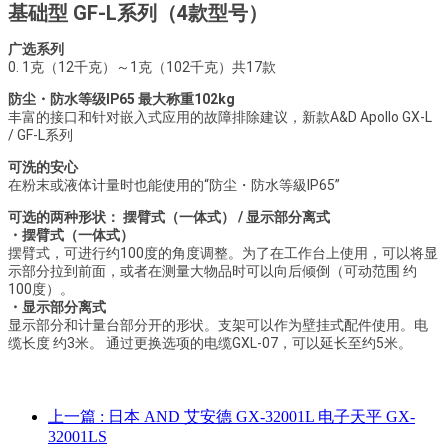
基础型 GF-L系列（4款型号）
广选系列
0. 1克（12千克）～1克（102千克）共17款
防尘・防水等级IP65 最大称重102kg
丰富的接口和针对嵌入式应用的故障排除建议，新款A&D Apollo GX-L
/ GF-L系列
可洗的安心
在粉末或液体计量时也能使用的“防尘・防水等級IP65”
可选的两种形状： 摆臂式（一体式） / 显示部分离式
・摆臂式（一体式）
摆臂式，可进行约100度的角度调整。为了在工作台上使用，可以将显
示部分拉到前面，或者在测量大物品时可以向后倾倒（可动范围 约
100度）。
・显示部分离式
显示部分和计量台部分开的形状。支架可以作为壁挂式配件使用。电
缆长度 约3米。 通过更换选项的电缆GXL-07，可以延长至约5米。
上一篇
: 日本 AND 艾安德 GX-32001L 电子天平 GX-
32001LS