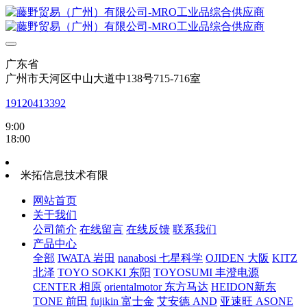
广东省
广州市天河区中山大道中138号715-716室
19120413392
9:00
18:00
米拓信息技术有限
网站首页
关于我们
公司简介
在线留言
在线反馈
联系我们
产品中心
全部
IWATA 岩田
nanabosi 七星科学
OJIDEN 大阪
KITZ
北泽
TOYO SOKKI 东阳
TOYOSUMI 丰澄电源
CENTER 相原
orientalmotor 东方马达
HEIDON新东
TONE 前田
fujikin 富士金
艾安德 AND
亚速旺 ASONE