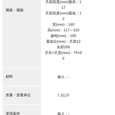
爪部高度(mm)最高：1
17
规格・规格
爪部高度(mm)最低：1
2
宽(mm)：140
高(mm)：117～310
扬程(mm)：105
最低位(mm)：爪部12
头部205
爪长×爪宽(mm)：75×6
5
材料
输入：-
质量・质量单位
7.3公斤
使用条件
输入：-