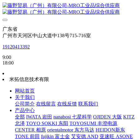
广东省
广州市天河区中山大道中138号715-716室
19120413392
9:00
18:00
米拓信息技术有限
网站首页
关于我们
公司简介
在线留言
在线反馈
联系我们
产品中心
全部
IWATA 岩田
nanabosi 七星科学
OJIDEN 大阪
KITZ
北泽
TOYO SOKKI 东阳
TOYOSUMI 丰澄电源
CENTER 相原
orientalmotor 东方马达
HEIDON新东
TONE 前田
fujikin 富士金
艾安德 AND
亚速旺 ASONE