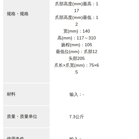
爪部高度(mm)最高：1
17
规格・规格
爪部高度(mm)最低：1
2
宽(mm)：140
高(mm)：117～310
扬程(mm)：105
最低位(mm)：爪部12
头部205
爪长×爪宽(mm)：75×6
5
材料
输入：-
质量・质量单位
7.3公斤
使用条件