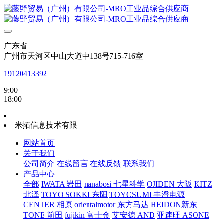
广东省
广州市天河区中山大道中138号715-716室
19120413392
9:00
18:00
米拓信息技术有限
网站首页
关于我们
公司简介
在线留言
在线反馈
联系我们
产品中心
全部
IWATA 岩田
nanabosi 七星科学
OJIDEN 大阪
KITZ
北泽
TOYO SOKKI 东阳
TOYOSUMI 丰澄电源
CENTER 相原
orientalmotor 东方马达
HEIDON新东
TONE 前田
fujikin 富士金
艾安德 AND
亚速旺 ASONE