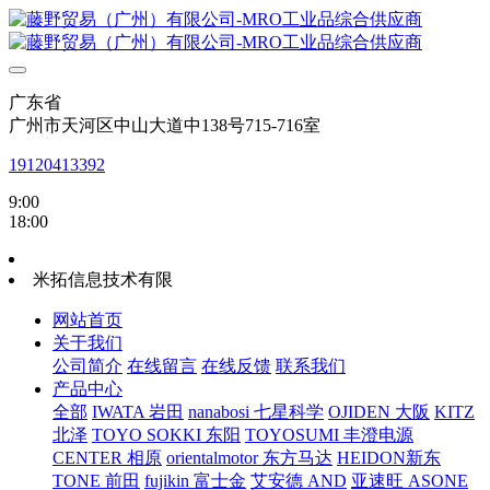
广东省
广州市天河区中山大道中138号715-716室
19120413392
9:00
18:00
米拓信息技术有限
网站首页
关于我们
公司简介
在线留言
在线反馈
联系我们
产品中心
全部
IWATA 岩田
nanabosi 七星科学
OJIDEN 大阪
KITZ
北泽
TOYO SOKKI 东阳
TOYOSUMI 丰澄电源
CENTER 相原
orientalmotor 东方马达
HEIDON新东
TONE 前田
fujikin 富士金
艾安德 AND
亚速旺 ASONE