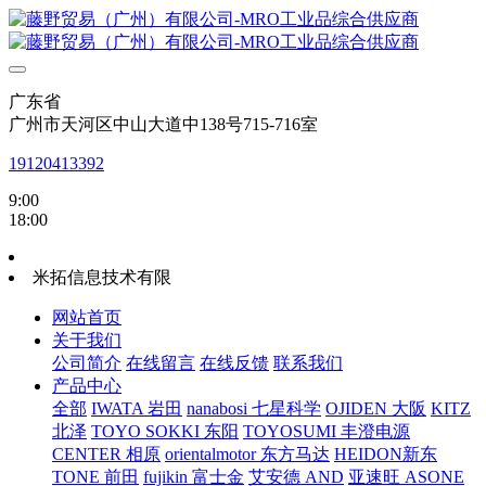
广东省
广州市天河区中山大道中138号715-716室
19120413392
9:00
18:00
米拓信息技术有限
网站首页
关于我们
公司简介
在线留言
在线反馈
联系我们
产品中心
全部
IWATA 岩田
nanabosi 七星科学
OJIDEN 大阪
KITZ
北泽
TOYO SOKKI 东阳
TOYOSUMI 丰澄电源
CENTER 相原
orientalmotor 东方马达
HEIDON新东
TONE 前田
fujikin 富士金
艾安德 AND
亚速旺 ASONE