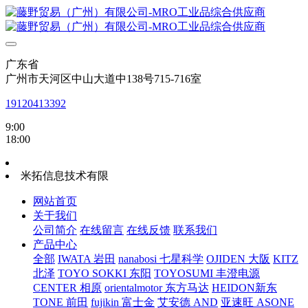
广东省
广州市天河区中山大道中138号715-716室
19120413392
9:00
18:00
米拓信息技术有限
网站首页
关于我们
公司简介
在线留言
在线反馈
联系我们
产品中心
全部
IWATA 岩田
nanabosi 七星科学
OJIDEN 大阪
KITZ
北泽
TOYO SOKKI 东阳
TOYOSUMI 丰澄电源
CENTER 相原
orientalmotor 东方马达
HEIDON新东
TONE 前田
fujikin 富士金
艾安德 AND
亚速旺 ASONE