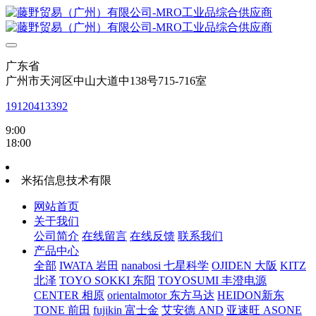
广东省
广州市天河区中山大道中138号715-716室
19120413392
9:00
18:00
米拓信息技术有限
网站首页
关于我们
公司简介
在线留言
在线反馈
联系我们
产品中心
全部
IWATA 岩田
nanabosi 七星科学
OJIDEN 大阪
KITZ
北泽
TOYO SOKKI 东阳
TOYOSUMI 丰澄电源
CENTER 相原
orientalmotor 东方马达
HEIDON新东
TONE 前田
fujikin 富士金
艾安德 AND
亚速旺 ASONE