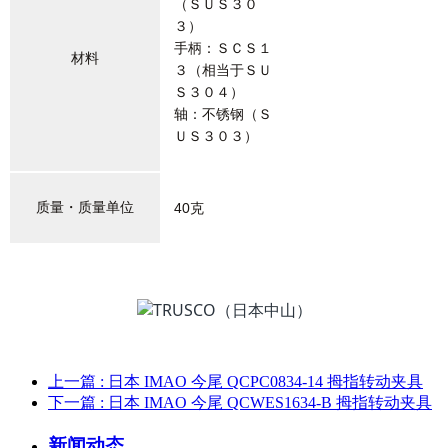
（ＳＵＳ３０
３）
手柄：ＳＣＳ１
材料
３（相当于ＳＵ
Ｓ３０４）
轴：不锈钢（Ｓ
ＵＳ３０３）
质量・质量单位
40克
上一篇
: 日本 IMAO 今尾 QCPC0834-14 拇指转动夹具
下一篇
: 日本 IMAO 今尾 QCWES1634-B 拇指转动夹具
新闻动态