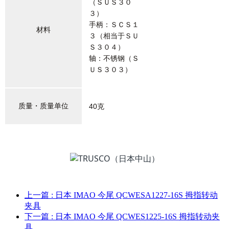
（ＳＵＳ３０
３）
手柄：ＳＣＳ１
材料
３（相当于ＳＵ
Ｓ３０４）
轴：不锈钢（Ｓ
ＵＳ３０３）
质量・质量单位
40克
上一篇
: 日本 IMAO 今尾 QCWESA1227-16S 拇指转动
夹具
下一篇
: 日本 IMAO 今尾 QCWES1225-16S 拇指转动夹
具