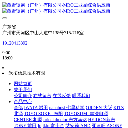
广东省
广州市天河区中山大道中138号715-716室
19120413392
9:00
18:00
米拓信息技术有限
网站首页
关于我们
公司简介
在线留言
在线反馈
联系我们
产品中心
全部
IWATA 岩田
nanabosi 七星科学
OJIDEN 大阪
KITZ
北泽
TOYO SOKKI 东阳
TOYOSUMI 丰澄电源
CENTER 相原
orientalmotor 东方马达
HEIDON新东
TONE 前田
fujikin 富士金
艾安德 AND
亚速旺 ASONE