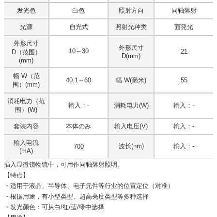
发光色
白色
照射方向
同轴落射
光源
自光式
照射光种类
面発光
外形尺寸
外形尺寸
10～30
21
D（范围）
D(mm)
(mm)
幅 W（范
40.1～60
幅 W(毫米)
55
围）(mm)
消耗电力（范
输入：-
消耗电力(W)
输入：-
围）(W)
套装内容
本体のみ
输入电压(V)
输入：-
输入电流
波长(nm)
输入：-
700
(mA)
插入显微镜物镜中，可用作同轴落射照明。
【特点】
・适用于液晶、半导体、电子元件等行业的位置定位（对准）
・根据用途，有小型类型、超高亮度类型等多种选择
・发光颜色：可从白/红/蓝/绿中选择