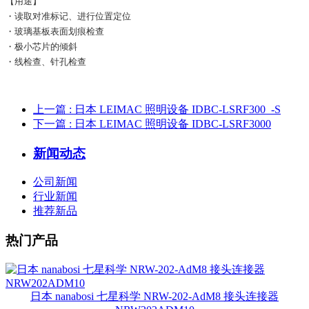
【用途】
・读取对准标记、进行位置定位
・玻璃基板表面划痕检查
・极小芯片的倾斜
・线检查、针孔检查
上一篇
: 日本 LEIMAC 照明设备 IDBC-LSRF300_-S
下一篇
: 日本 LEIMAC 照明设备 IDBC-LSRF3000
新闻动态
公司新闻
行业新闻
推荐新品
热门产品
日本 nanabosi 七星科学 NRW-202-AdM8 接头连接器