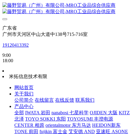
广东省
广州市天河区中山大道中138号715-716室
19120413392
9:00
18:00
米拓信息技术有限
网站首页
关于我们
公司简介
在线留言
在线反馈
联系我们
产品中心
全部
IWATA 岩田
nanabosi 七星科学
OJIDEN 大阪
KITZ
北泽
TOYO SOKKI 东阳
TOYOSUMI 丰澄电源
CENTER 相原
orientalmotor 东方马达
HEIDON新东
TONE 前田
fujikin 富士金
艾安德 AND
亚速旺 ASONE