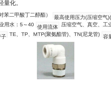
轻量化。
聚对苯二甲酸丁二醇酯）
最高使用压力(压缩空气)(
业用水：5～40
压缩空气、真空、工
使用流体
TE、TP、MTP(聚氨酯管)、TN(尼龙管)
管子
容