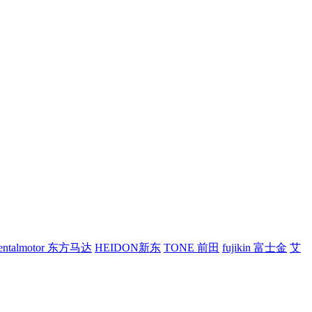
ientalmotor 东方马达
HEIDON新东
TONE 前田
fujikin 富士金
艾