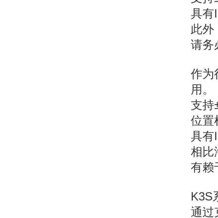
具有
此外
请务
作为
用。
支持
位置
具有
相比
有赖
K3
通过