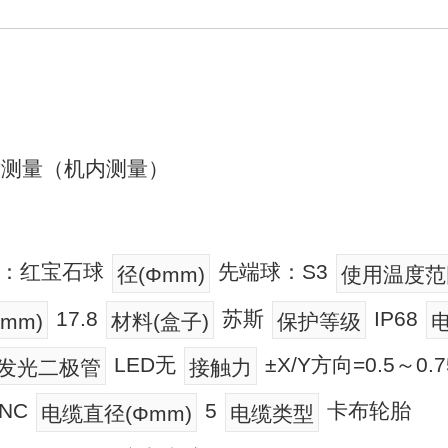
寸测量（机内测量）
：红宝石球
先端球：S3
径(Φmm)
使用温度范围
17.8
苏斯
IP68
mm)
材料(盒子)
保护等级
LED无
±X/Y方向=0.5～0.
发光二极管
接触力
:NC
5
卡布轮胎
电缆直径(Φmm)
电缆类型