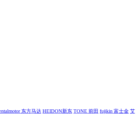
ientalmotor 东方马达
HEIDON新东
TONE 前田
fujikin 富士金
艾