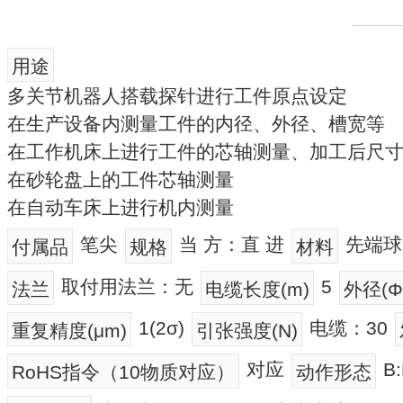
用途
多关节机器人搭载探针进行工件原点设定
在生产设备内测量工件的内径、外径、槽宽等
在工作机床上进行工件的芯轴测量、加工后尺
在砂轮盘上的工件芯轴测量
在自动车床上进行机内测量
笔尖
当 方：直 进
先端球
付属品
规格
材料
取付用法兰：无
5
法兰
电缆长度(m)
外径(Φ
1(2σ)
电缆：30
重复精度(μm)
引张强度(N)
对应
B
RoHS指令（10物质对应）
动作形态