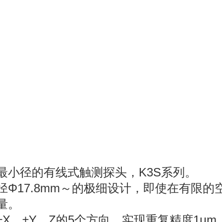
最小径的有线式触测探头，K3S系列。
径Φ17.8mm～的极细设计，即使在有限
量。
±X、±Y、Z的5个方向，实现重复精度1μm