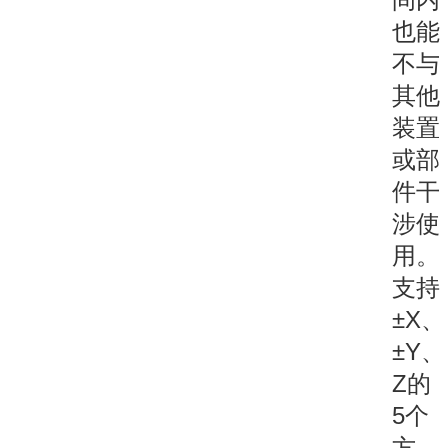
也能
不与
其他
装置
或部
件干
涉使
用。
支持
±X、
±Y、
Z的
5个
方