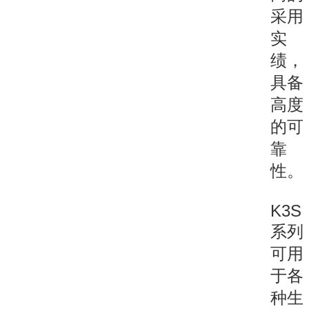
采用
实
绩，
具备
高度
的可
靠
性。
K3S
系列
可用
于各
种生