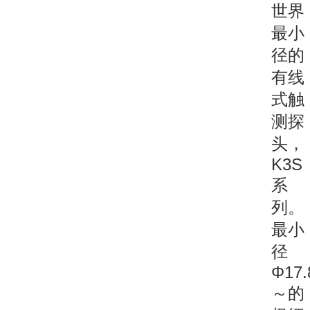
世界
最小
径的
有线
式触
测探
头，
K3S
系
列。
最小
径
Φ17
～的