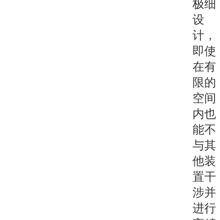
极细
设
计，
即使
在有
限的
空间
内也
能不
与其
他装
置干
涉并
进行