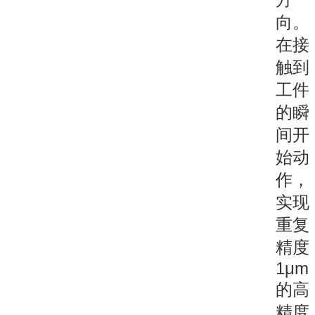
向。
在接
触到
工件
的瞬
间开
始动
作，
实现
重复
精度
1μm
的高
精度