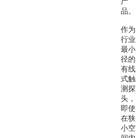
产
品。
作为
行业
最小
径的
有线
式触
测探
头，
即使
在狭
小空
间内