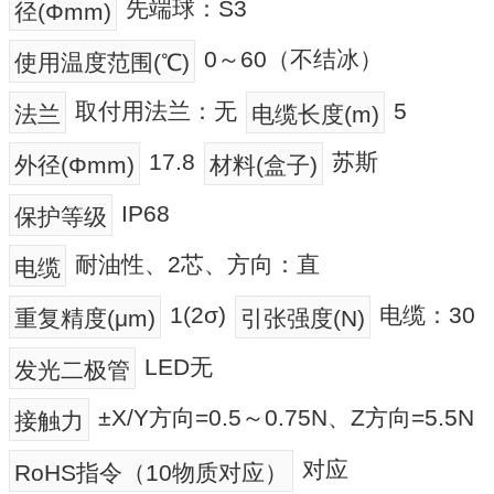
先端球：S3
径(Φmm)
0～60（不结冰）
使用温度范围(℃)
取付用法兰：无
5
法兰
电缆长度(m)
17.8
苏斯
外径(Φmm)
材料(盒子)
IP68
保护等级
耐油性、2芯、方向：直
电缆
1(2σ)
电缆：30
重复精度(μm)
引张强度(N)
LED无
发光二极管
±X/Y方向=0.5～0.75N、Z方向=5.5N
接触力
对应
RoHS指令（10物质对应）