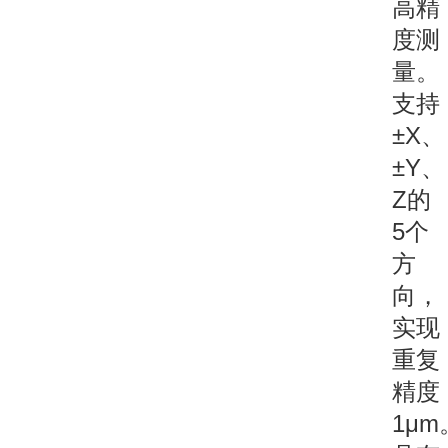
高精
度测
量。
支持
±X、
±Y、
Z的
5个
方
向，
实现
重复
精度
1μm