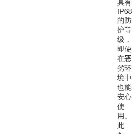
具有
IP68
的防
护等
级，
即使
在恶
劣环
境中
也能
安心
使
用。
此