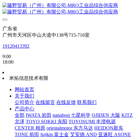
广东省
广州市天河区中山大道中138号715-716室
19120413392
9:00
18:00
米拓信息技术有限
网站首页
关于我们
公司简介
在线留言
在线反馈
联系我们
产品中心
全部
IWATA 岩田
nanabosi 七星科学
OJIDEN 大阪
KITZ
北泽
TOYO SOKKI 东阳
TOYOSUMI 丰澄电源
CENTER 相原
orientalmotor 东方马达
HEIDON新东
TONE 前田
fujikin 富士金
艾安德 AND
亚速旺 ASONE