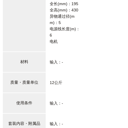
全长(mm)：195
全高(mm)：430
异物通过径(m
m)：5
电源线长度(m)：
6
电机
材料
输入：-
质量・质量单位
12公斤
使用条件
输入：-
套装内容・附属品
输入：-