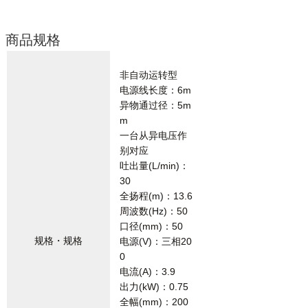
商品规格
非自动运转型
电源线长度：6m
异物通过径：5m
m
一台从异电压作
别对应
吐出量(L/min)：
30
全扬程(m)：13.6
周波数(Hz)：50
口径(mm)：50
规格・规格
电源(V)：三相20
0
电流(A)：3.9
出力(kW)：0.75
全幅(mm)：200