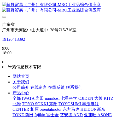
广东省
广州市天河区中山大道中138号715-716室
19120413392
9:00
18:00
米拓信息技术有限
网站首页
关于我们
公司简介
在线留言
在线反馈
联系我们
产品中心
全部
IWATA 岩田
nanabosi 七星科学
OJIDEN 大阪
KITZ
北泽
TOYO SOKKI 东阳
TOYOSUMI 丰澄电源
CENTER 相原
orientalmotor 东方马达
HEIDON新东
TONE 前田
fujikin 富士金
艾安德 AND
亚速旺 ASONE