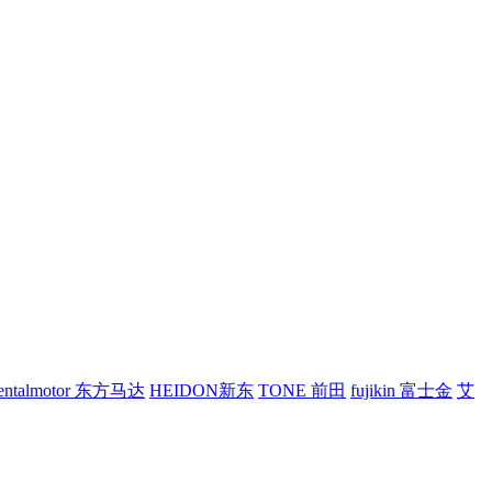
ientalmotor 东方马达
HEIDON新东
TONE 前田
fujikin 富士金
艾