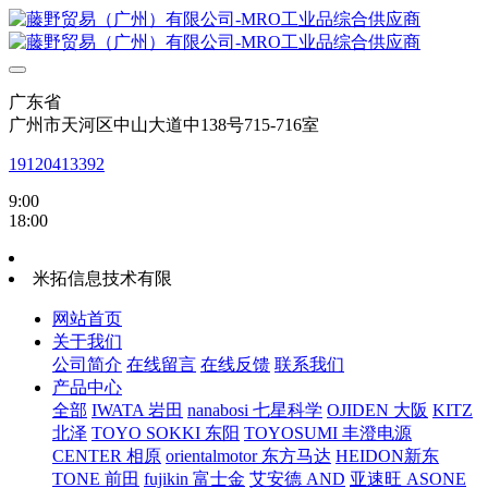
广东省
广州市天河区中山大道中138号715-716室
19120413392
9:00
18:00
米拓信息技术有限
网站首页
关于我们
公司简介
在线留言
在线反馈
联系我们
产品中心
全部
IWATA 岩田
nanabosi 七星科学
OJIDEN 大阪
KITZ
北泽
TOYO SOKKI 东阳
TOYOSUMI 丰澄电源
CENTER 相原
orientalmotor 东方马达
HEIDON新东
TONE 前田
fujikin 富士金
艾安德 AND
亚速旺 ASONE