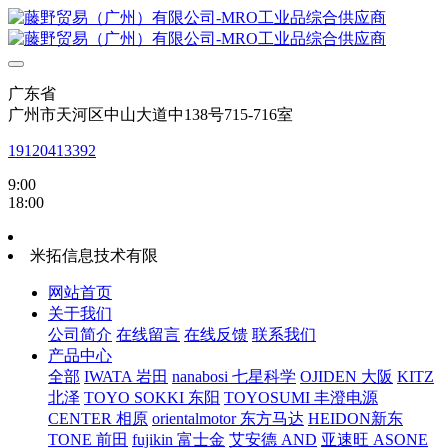
广东省
广州市天河区中山大道中138号715-716室
19120413392
9:00
18:00
米拓信息技术有限
网站首页
关于我们
公司简介
在线留言
在线反馈
联系我们
产品中心
全部
IWATA 岩田
nanabosi 七星科学
OJIDEN 大阪
KITZ
北泽
TOYO SOKKI 东阳
TOYOSUMI 丰澄电源
CENTER 相原
orientalmotor 东方马达
HEIDON新东
TONE 前田
fujikin 富士金
艾安德 AND
亚速旺 ASONE