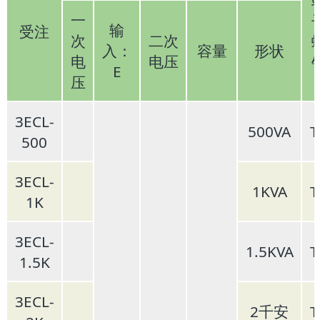
一
输
受注
次
二次
入：
容量
形状
电
电压
E
压
3ECL-
500VA
T
500
3ECL-
1KVA
T
1K
3ECL-
1.5KVA
T
1.5K
3ECL-
2千安
T