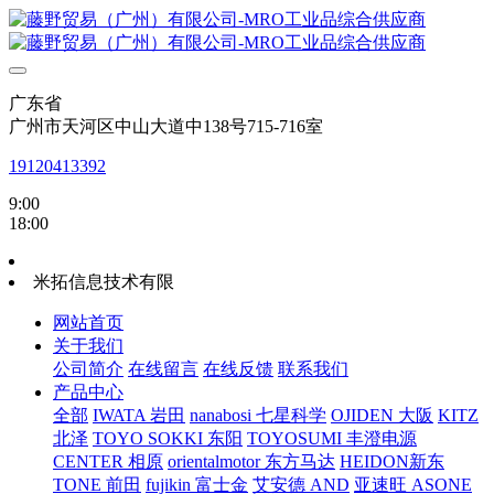
广东省
广州市天河区中山大道中138号715-716室
19120413392
9:00
18:00
米拓信息技术有限
网站首页
关于我们
公司简介
在线留言
在线反馈
联系我们
产品中心
全部
IWATA 岩田
nanabosi 七星科学
OJIDEN 大阪
KITZ
北泽
TOYO SOKKI 东阳
TOYOSUMI 丰澄电源
CENTER 相原
orientalmotor 东方马达
HEIDON新东
TONE 前田
fujikin 富士金
艾安德 AND
亚速旺 ASONE