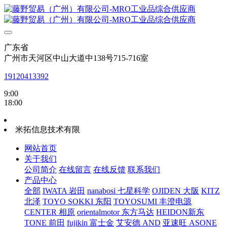
广东省
广州市天河区中山大道中138号715-716室
19120413392
9:00
18:00
米拓信息技术有限
网站首页
关于我们
公司简介
在线留言
在线反馈
联系我们
产品中心
全部
IWATA 岩田
nanabosi 七星科学
OJIDEN 大阪
KITZ
北泽
TOYO SOKKI 东阳
TOYOSUMI 丰澄电源
CENTER 相原
orientalmotor 东方马达
HEIDON新东
TONE 前田
fujikin 富士金
艾安德 AND
亚速旺 ASONE