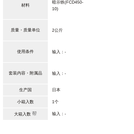
暗示铁(FCD450-
材料
10)
质量・质量单位
2公斤
使用条件
输入：-
套装内容・附属品
输入：-
生产国
日本
小箱入数
1个
帮
输入：-
大箱入数
助