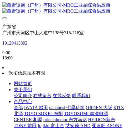
广东省
广州市天河区中山大道中138号715-716室
19120413392
9:00
18:00
米拓信息技术有限
网站首页
关于我们
公司简介
在线留言
在线反馈
联系我们
产品中心
全部
IWATA 岩田
nanabosi 七星科学
OJIDEN 大阪
KITZ
北泽
TOYO SOKKI 东阳
TOYOSUMI 丰澄电源
CENTER 相原
orientalmotor 东方马达
HEIDON新东
TONE 前田
fujikin 富士金
艾安德 AND
亚速旺 ASONE