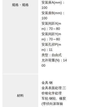
安装座A(mm)：
规格・规格
100
安装座B(mm)：
100
安装间距X(m
m)：70～80
安装间距Y(m
m)：70～80
安装孔径P(m
m)：11
类型：自由式
允许荷重(N)：14
00
金具:钢
金具表面处理:三
价铬化学处理
材料
车轮:钢轮、橡胶
(带径向滚珠轴