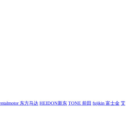
ientalmotor 东方马达
HEIDON新东
TONE 前田
fujikin 富士金
艾