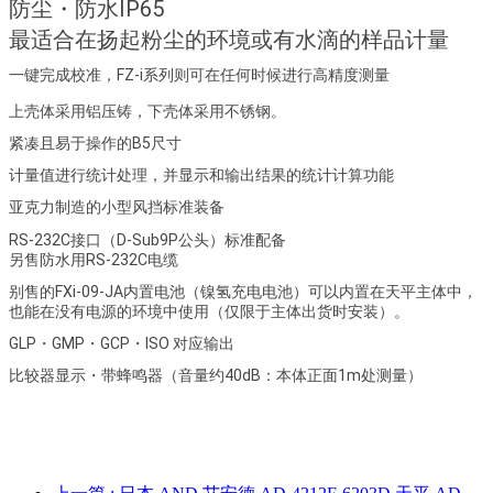
防尘・防水IP65
最适合在扬起粉尘的环境或有水滴的样品计量
一键完成校准，FZ-i系列则可在任何时候进行高精度测量
上壳体采用铝压铸，下壳体采用不锈钢。
紧凑且易于操作的B5尺寸
计量值进行统计处理，并显示和输出结果的统计计算功能
亚克力制造的小型风挡标准装备
RS-232C接口（D-Sub9P公头）标准配备
另售防水用RS-232C电缆
别售的FXi-09-JA内置电池（镍氢充电电池）可以内置在天平主体中，
也能在没有电源的环境中使用（仅限于主体出货时安装）。
GLP・GMP・GCP・ISO 对应输出
比较器显示・带蜂鸣器（音量约40dB：本体正面1m处测量）