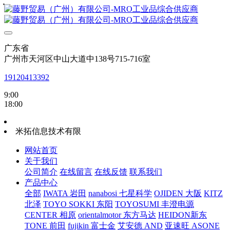
・
・
・
・
・
・
・
・
广东省
广州市天河区中山大道中138号715-716室
19120413392
9:00
18:00
米拓信息技术有限
网站首页
关于我们
公司简介
在线留言
在线反馈
联系我们
产品中心
全部
IWATA 岩田
nanabosi 七星科学
OJIDEN 大阪
KITZ
北泽
TOYO SOKKI 东阳
TOYOSUMI 丰澄电源
CENTER 相原
orientalmotor 东方马达
HEIDON新东
TONE 前田
fujikin 富士金
艾安德 AND
亚速旺 ASONE