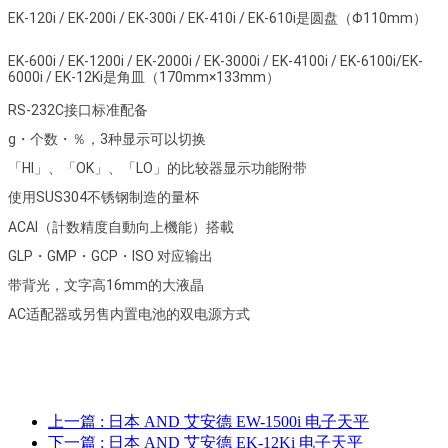
EK-120i / EK-200i / EK-300i / EK-410i / EK-610i是圆盘（Φ110mm）
EK-600i / EK-1200i / EK-2000i / EK-3000i / EK-4100i / EK-6100i/EK-
6000i / EK-12Ki是角皿（170mm×133mm）
RS-232C接口标准配备
g・个数・％，3种显示可以切换
「HI」、「OK」、「LO」的比较器显示功能附带
使用SUS304不锈钢制造的量杯
ACAI（計数精度自動向上機能）搭載
GLP・GMP・GCP・ISO 对应输出
带背光，文字高16mm的大液晶
AC适配器或另售内置电池的双电源方式
上一篇
: 日本 AND 艾安德 EW-1500i 电子天平
下一篇
: 日本 AND 艾安德 EK-12Ki 电子天平