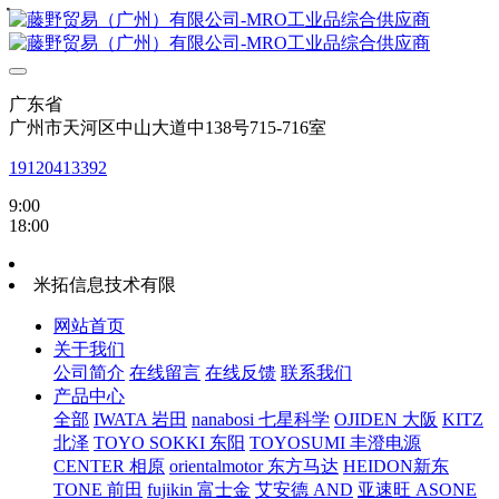
・
・
・
・
・
・
・
・
广东省
广州市天河区中山大道中138号715-716室
19120413392
9:00
18:00
米拓信息技术有限
网站首页
关于我们
公司简介
在线留言
在线反馈
联系我们
产品中心
全部
IWATA 岩田
nanabosi 七星科学
OJIDEN 大阪
KITZ
北泽
TOYO SOKKI 东阳
TOYOSUMI 丰澄电源
CENTER 相原
orientalmotor 东方马达
HEIDON新东
TONE 前田
fujikin 富士金
艾安德 AND
亚速旺 ASONE