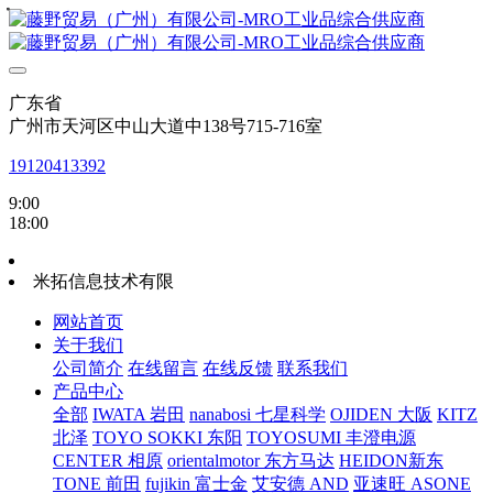
・
・
・
・
・
・
・
・
广东省
广州市天河区中山大道中138号715-716室
19120413392
9:00
18:00
米拓信息技术有限
网站首页
关于我们
公司简介
在线留言
在线反馈
联系我们
产品中心
全部
IWATA 岩田
nanabosi 七星科学
OJIDEN 大阪
KITZ
北泽
TOYO SOKKI 东阳
TOYOSUMI 丰澄电源
CENTER 相原
orientalmotor 东方马达
HEIDON新东
TONE 前田
fujikin 富士金
艾安德 AND
亚速旺 ASONE