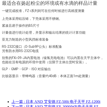
最适合在扬起粉尘的环境或有水滴的样品计量
一键完成校准，FZ-i系列则可在任何时候进行高精度测量
上壳体采用铝压铸，下壳体采用不锈钢。
紧凑且易于操作的B5尺寸
计量值进行统计处理，并显示和输出结果的统计计算功能
亚克力制造的小型风挡标准装备
RS-232C接口（D-Sub9P公头）标准配备
另售防水用RS-232C电缆
别售的FXi-09-JA内置电池（镍氢充电电池）可以内置在天平主体中，
也能在没有电源的环境中使用（仅限于主体出货时安装）。
GLP・GMP・GCP・ISO 对应输出
比较器显示・带蜂鸣器（音量约40dB：本体正面1m处测量）
上一篇
: 日本 AND 艾安德 FZ-500i 电子天平 FZ-1200i
下一篇
: 日本 AND 艾安德 FX-3000iWP 电子天平 FZ-