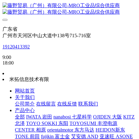
广东省
广州市天河区中山大道中138号715-716室
19120413392
9:00
18:00
米拓信息技术有限
网站首页
关于我们
公司简介
在线留言
在线反馈
联系我们
产品中心
全部
IWATA 岩田
nanabosi 七星科学
OJIDEN 大阪
KITZ
北泽
TOYO SOKKI 东阳
TOYOSUMI 丰澄电源
CENTER 相原
orientalmotor 东方马达
HEIDON新东
TONE 前田
fujikin 富士金
艾安德 AND
亚速旺 ASONE