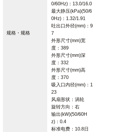
0/60Hz)：13.0/16.0
最大静压(kPa)(50/6
0Hz)：1.32/1.91
吐出口外径(mm)：9
规格・规格
7
外形尺寸(mm)宽
度：389
外形尺寸(mm)深
度：332
外形尺寸(mm)高
度：370
吸入口内径(mm)：1
23
风扇形状：涡轮
旋转方向：右
输出(kW)(50/60H
z)：0.4
标准电费：10.8日