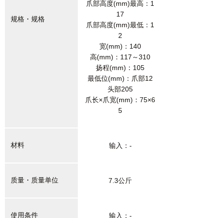
爪部高度(mm)最高：1
17
规格・规格
爪部高度(mm)最低：1
2
宽(mm)：140
高(mm)：117～310
扬程(mm)：105
最低位(mm)：爪部12
头部205
爪长×爪宽(mm)：75×6
5
材料
输入：-
质量・质量单位
7.3公斤
使用条件
输入：-