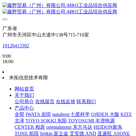
广东省
广州市天河区中山大道中138号715-716室
19120413392
9:00
18:00
米拓信息技术有限
网站首页
关于我们
公司简介
在线留言
在线反馈
联系我们
产品中心
全部
IWATA 岩田
nanabosi 七星科学
OJIDEN 大阪
KITZ
北泽
TOYO SOKKI 东阳
TOYOSUMI 丰澄电源
CENTER 相原
orientalmotor 东方马达
HEIDON新东
TONE 前田
fujikin 富士金
艾安德 AND
亚速旺 ASONE