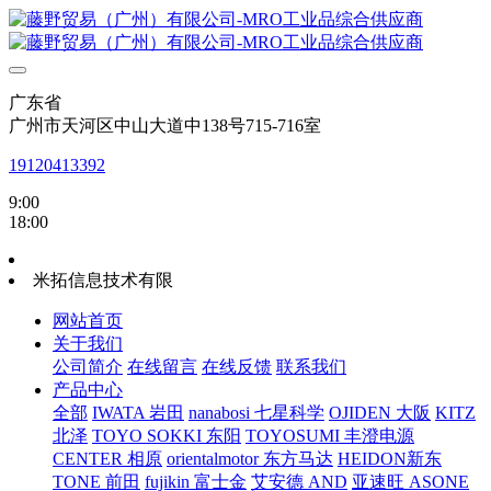
广东省
广州市天河区中山大道中138号715-716室
19120413392
9:00
18:00
米拓信息技术有限
网站首页
关于我们
公司简介
在线留言
在线反馈
联系我们
产品中心
全部
IWATA 岩田
nanabosi 七星科学
OJIDEN 大阪
KITZ
北泽
TOYO SOKKI 东阳
TOYOSUMI 丰澄电源
CENTER 相原
orientalmotor 东方马达
HEIDON新东
TONE 前田
fujikin 富士金
艾安德 AND
亚速旺 ASONE