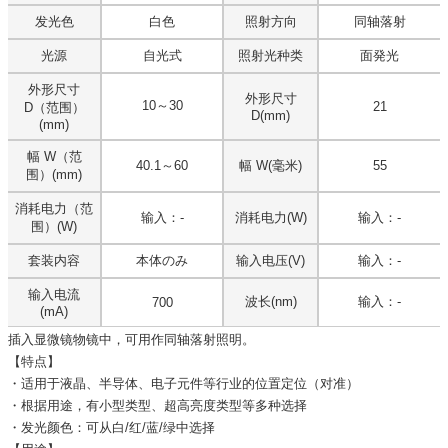
发光色
白色
照射方向
同轴落射
光源
自光式
照射光种类
面発光
外形尺寸
外形尺寸
10～30
21
D（范围）
D(mm)
(mm)
幅 W（范
40.1～60
幅 W(毫米)
55
围）(mm)
消耗电力（范
输入：-
消耗电力(W)
输入：-
围）(W)
套装内容
本体のみ
输入电压(V)
输入：-
输入电流
波长(nm)
输入：-
700
(mA)
插入显微镜物镜中，可用作同轴落射照明。
【特点】
・适用于液晶、半导体、电子元件等行业的位置定位（对准）
・根据用途，有小型类型、超高亮度类型等多种选择
・发光颜色：可从白/红/蓝/绿中选择