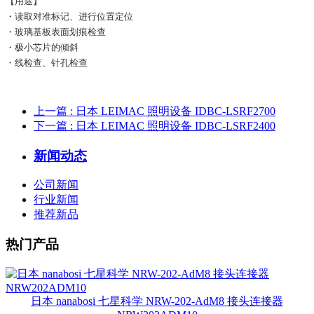
【用途】
・读取对准标记、进行位置定位
・玻璃基板表面划痕检查
・极小芯片的倾斜
・线检查、针孔检查
上一篇
: 日本 LEIMAC 照明设备 IDBC-LSRF2700
下一篇
: 日本 LEIMAC 照明设备 IDBC-LSRF2400
新闻动态
公司新闻
行业新闻
推荐新品
热门产品
日本 nanabosi 七星科学 NRW-202-AdM8 接头连接器