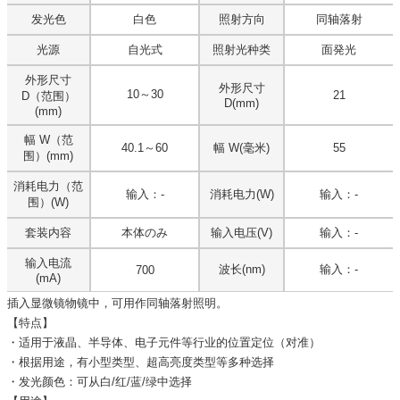
发光色
白色
照射方向
同轴落射
光源
自光式
照射光种类
面発光
外形尺寸
外形尺寸
10～30
21
D（范围）
D(mm)
(mm)
幅 W（范
40.1～60
幅 W(毫米)
55
围）(mm)
消耗电力（范
输入：-
消耗电力(W)
输入：-
围）(W)
套装内容
本体のみ
输入电压(V)
输入：-
输入电流
波长(nm)
输入：-
700
(mA)
插入显微镜物镜中，可用作同轴落射照明。
【特点】
・适用于液晶、半导体、电子元件等行业的位置定位（对准）
・根据用途，有小型类型、超高亮度类型等多种选择
・发光颜色：可从白/红/蓝/绿中选择