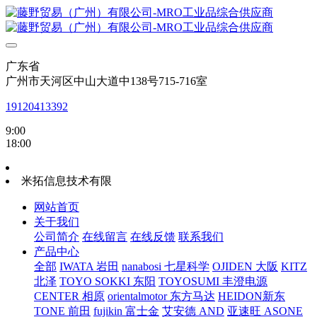
广东省
广州市天河区中山大道中138号715-716室
19120413392
9:00
18:00
米拓信息技术有限
网站首页
关于我们
公司简介
在线留言
在线反馈
联系我们
产品中心
全部
IWATA 岩田
nanabosi 七星科学
OJIDEN 大阪
KITZ
北泽
TOYO SOKKI 东阳
TOYOSUMI 丰澄电源
CENTER 相原
orientalmotor 东方马达
HEIDON新东
TONE 前田
fujikin 富士金
艾安德 AND
亚速旺 ASONE