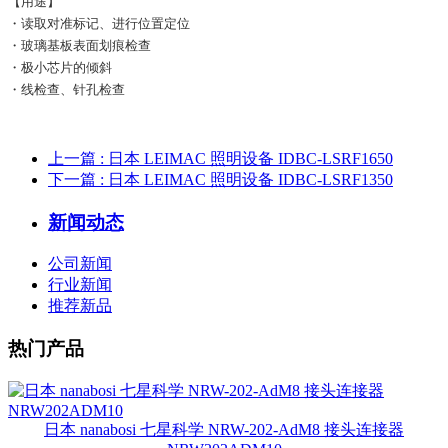
【用途】
・读取对准标记、进行位置定位
・玻璃基板表面划痕检查
・极小芯片的倾斜
・线检查、针孔检查
上一篇
: 日本 LEIMAC 照明设备 IDBC-LSRF1650
下一篇
: 日本 LEIMAC 照明设备 IDBC-LSRF1350
新闻动态
公司新闻
行业新闻
推荐新品
热门产品
日本 nanabosi 七星科学 NRW-202-AdM8 接头连接器