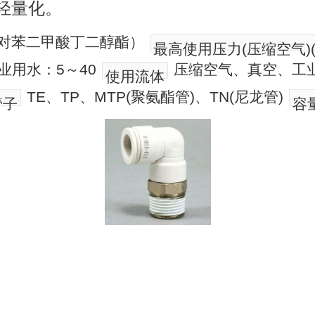
轻量化。
聚对苯二甲酸丁二醇酯）
最高使用压力(压缩空气)(
业用水：5～40
压缩空气、真空、工
使用流体
TE、TP、MTP(聚氨酯管)、TN(尼龙管)
管子
容