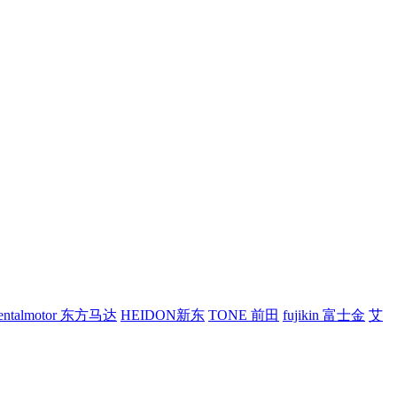
ientalmotor 东方马达
HEIDON新东
TONE 前田
fujikin 富士金
艾