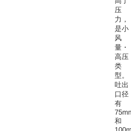
高了
压
力，
是小
风
量・
高压
类
型。
吐出
口径
有
75m
和
100