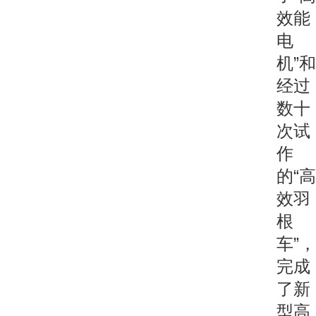
效能
电
机”和
经过
数十
次试
作
的“高
效羽
根
车”，
完成
了新
型高