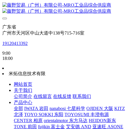
广东省
广州市天河区中山大道中138号715-716室
19120413392
9:00
18:00
米拓信息技术有限
网站首页
关于我们
公司简介
在线留言
在线反馈
联系我们
产品中心
全部
IWATA 岩田
nanabosi 七星科学
OJIDEN 大阪
KITZ
北泽
TOYO SOKKI 东阳
TOYOSUMI 丰澄电源
CENTER 相原
orientalmotor 东方马达
HEIDON新东
TONE 前田
fujikin 富士金
艾安德 AND
亚速旺 ASONE