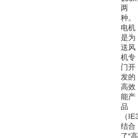
两
种。
电机
是为
送风
机专
门开
发的
高效
能产
品
（IE
结合
了“高