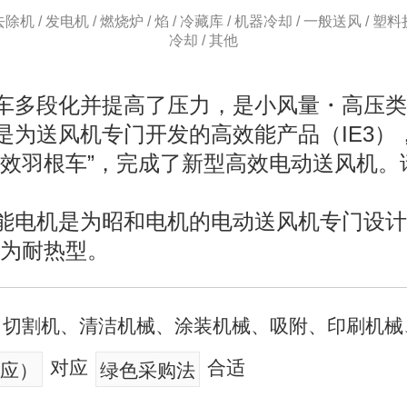
除机 / 发电机 / 燃烧炉 / 焰 / 冷藏库 / 机器冷却 / 一般送风 / 塑
冷却 / 其他
车多段化并提高了压力，是小风量・高压类型
是为送风机专门开发的高效能产品（IE3）
高效羽根车”，完成了新型高效电动送风机
能电机是为昭和电机的电动送风机专门设计
型为耐热型。
切割机、清洁机械、涂装机械、吸附、印刷机械
对应
合适
对应）
绿色采购法