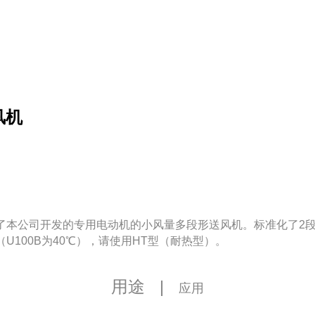
风机
备了本公司开发的专用电动机的小风量多段形送风机。标准化了2
100B为40℃），请使用HT型（耐热型）。
用途
|
应用