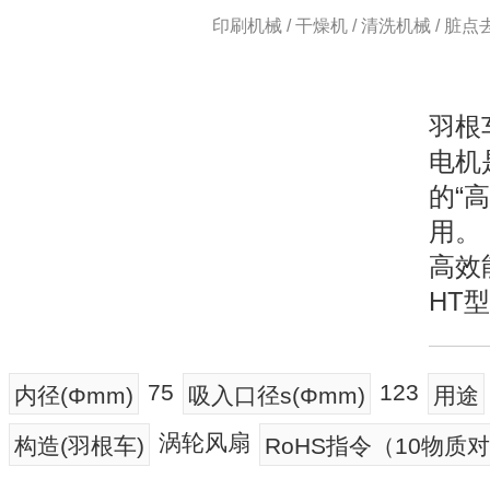
印刷机械 / 干燥机 / 清洗机械 / 脏点去
羽根
电机
的“
用。
高效
HT
75
123
内径(Φmm)
吸入口径s(Φmm)
用途
涡轮风扇
构造(羽根车)
RoHS指令（10物质