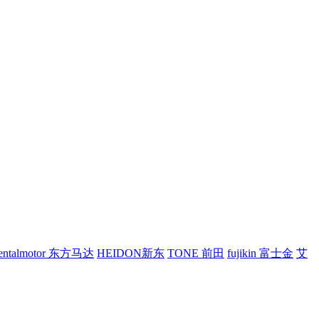
ientalmotor 东方马达
HEIDON新东
TONE 前田
fujikin 富士金
艾