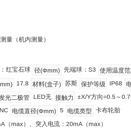
寸测量（机内测量）
：红宝石球
先端球：S3
径(Φmm)
使用温度范围
17.8
苏斯
IP68
mm)
材料(盒子)
保护等级
LED无
±X/Y方向=0.5～0.
发光二极管
接触力
:NC
5
卡布轮胎
电缆直径(Φmm)
电缆类型
A（max）、突入电流：20mA（max）