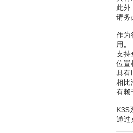
此外
请务
作为
用。
支持
位置
具有
相比
有赖
K3
通过