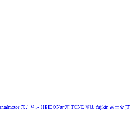
ientalmotor 东方马达
HEIDON新东
TONE 前田
fujikin 富士金
艾