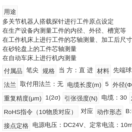
用途
多关节机器人搭载探针进行工件原点设定
在生产设备内测量工件的内径、外径、槽宽等
在工作机床上进行工件的芯轴测量、加工后尺
在砂轮盘上的工件芯轴测量
在自动车床上进行机内测量
笔尖
当 方：直 进
先端球
付属品
规格
材料
取付用法兰：无
5
法兰
电缆长度(m)
外径(Φ
1(2σ)
电缆：30
重复精度(μm)
引张强度(N)
对应
B
RoHS指令（10物质对应）
动作形态
电源电压：DC24V、定常电流：10m
接点定格