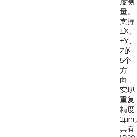
度测
量。
支持
±X、
±Y、
Z的
5个
方
向，
实现
重复
精度
1μm
具有