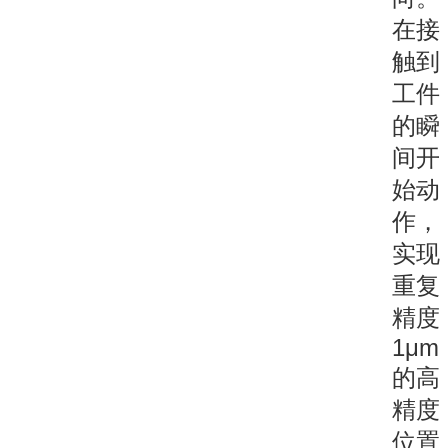
在接
触到
工件
的瞬
间开
始动
作，
实现
重复
精度
1μm
的高
精度
位置