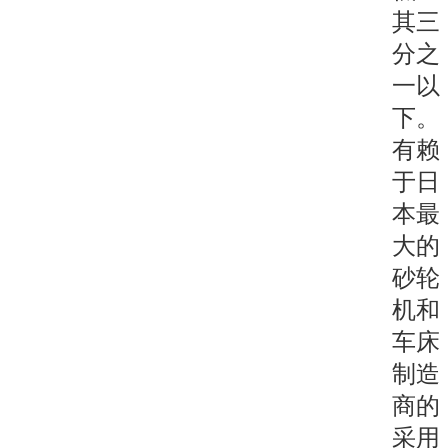
其三
分之
一以
下。
有赖
于日
本最
大的
砂轮
机和
车床
制造
商的
采用