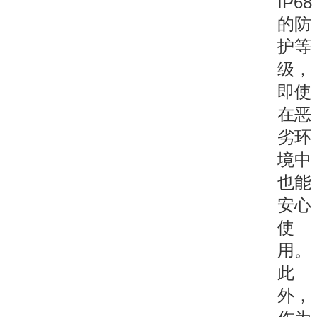
IP68
的防
护等
级，
即使
在恶
劣环
境中
也能
安心
使
用。
此
外，