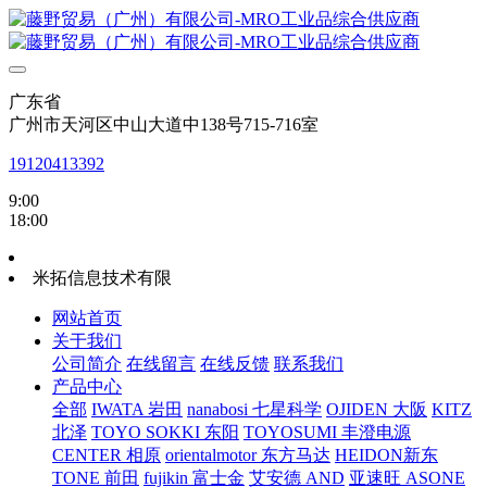
广东省
广州市天河区中山大道中138号715-716室
19120413392
9:00
18:00
米拓信息技术有限
网站首页
关于我们
公司简介
在线留言
在线反馈
联系我们
产品中心
全部
IWATA 岩田
nanabosi 七星科学
OJIDEN 大阪
KITZ
北泽
TOYO SOKKI 东阳
TOYOSUMI 丰澄电源
CENTER 相原
orientalmotor 东方马达
HEIDON新东
TONE 前田
fujikin 富士金
艾安德 AND
亚速旺 ASONE