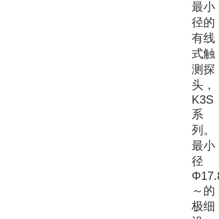
最小
径的
有线
式触
测探
头，
K3S
系
列。
最小
径
Φ17
～的
极细