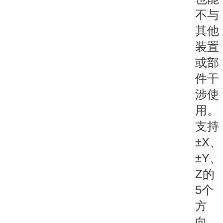
不与
其他
装置
或部
件干
涉使
用。
支持
±X、
±Y、
Z的
5个
方
向。