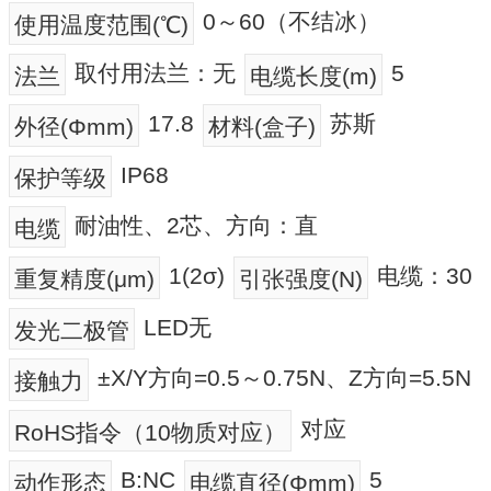
0～60（不结冰）
使用温度范围(℃)
取付用法兰：无
5
法兰
电缆长度(m)
17.8
苏斯
外径(Φmm)
材料(盒子)
IP68
保护等级
耐油性、2芯、方向：直
电缆
1(2σ)
电缆：30
重复精度(μm)
引张强度(N)
LED无
发光二极管
±X/Y方向=0.5～0.75N、Z方向=5.5N
接触力
对应
RoHS指令（10物质对应）
B:NC
5
动作形态
电缆直径(Φmm)