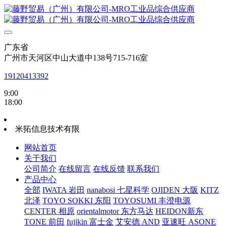
广东省
广州市天河区中山大道中138号715-716室
19120413392
9:00
18:00
米拓信息技术有限
网站首页
关于我们
公司简介
在线留言
在线反馈
联系我们
产品中心
全部
IWATA 岩田
nanabosi 七星科学
OJIDEN 大阪
KITZ
北泽
TOYO SOKKI 东阳
TOYOSUMI 丰澄电源
CENTER 相原
orientalmotor 东方马达
HEIDON新东
TONE 前田
fujikin 富士金
艾安德 AND
亚速旺 ASONE