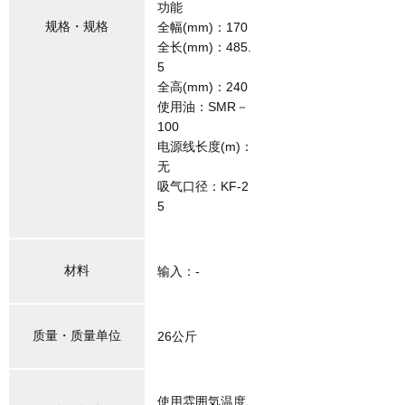
功能
规格・规格
全幅(mm)：170
全长(mm)：485.
5
全高(mm)：240
使用油：SMR－
100
电源线长度(m)：
无
吸气口径：KF-2
5
材料
输入：-
质量・质量单位
26公斤
使用雰囲気温度